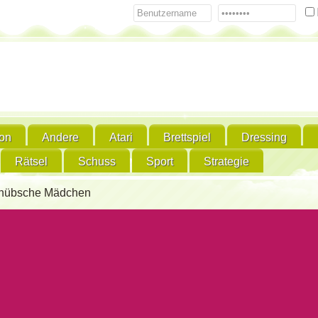
ion
Andere
Atari
Brettspiel
Dressing
Rätsel
Schuss
Sport
Strategie
ür hübsche Mädchen