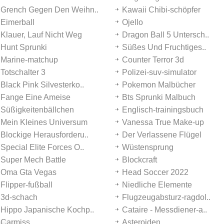
Grench Gegen Den Weihn..
Kawaii Chibi-schöpfer
Eimerball
Ojello
Klauer, Lauf Nicht Weg
Dragon Ball 5 Untersch..
Hunt Sprunki
Süßes Und Fruchtiges..
Marine-matchup
Counter Terror 3d
Totschalter 3
Polizei-suv-simulator
Black Pink Silvesterko..
Pokemon Malbücher
Fange Eine Ameise
Bts Sprunki Malbuch
Süßigkeitenbällchen
Englisch-trainingsbuch
Mein Kleines Universum
Vanessa True Make-up
Blockige Herausforderu..
Der Verlassene Flügel
Special Elite Forces O..
Wüstensprung
Super Mech Battle
Blockcraft
Oma Gta Vegas
Head Soccer 2022
Flipper-fußball
Niedliche Elemente
3d-schach
Flugzeugabsturz-ragdol..
Hippo Japanische Kochp..
Cataire - Messdiener-a..
Carmiss
Asteroiden