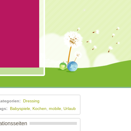
Kategorien:
Dressing
ags:
Babyspiele
,
Kochen
,
mobile
,
Urlaub
ationsseiten