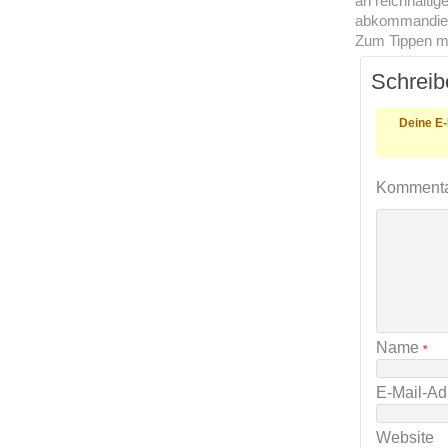
an reichhalti
abkommandie
Zum Tippen mi
Schreib
Deine E-
Komment
Name
*
E-Mail-A
Website