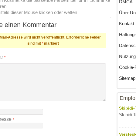
gen Kosmetika die passende Färbemittel für Ihr Schminke
DMCA
ren.
ttels dieser Mouse klicken oder wetten
Über Un
e einen Kommentar
Kontakt
Haftung
Mail-Adresse wird nicht veröffentlicht.
Erforderliche Felder
sind mit
markiert
*
Datensch
Nutzung
ar
*
Cookie-R
Sitemap
Empfoh
Skibidi-
Skibidi To
dresse
*
Versteck