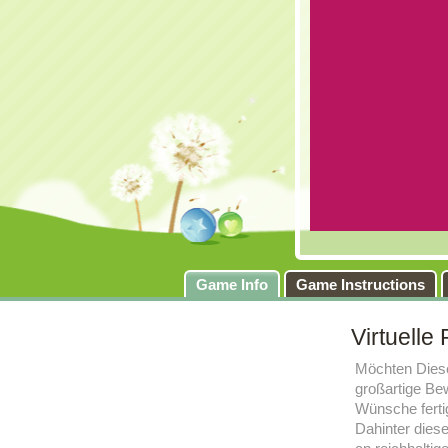
Game Info
Game Instructions
Virtuelle
Möchten Diese
großartige Be
Wünsche fertig
Dahinter diese