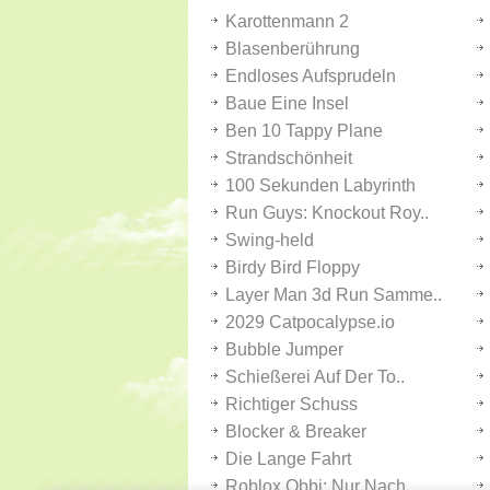
Karottenmann 2
Blasenberührung
Endloses Aufsprudeln
Baue Eine Insel
Ben 10 Tappy Plane
Strandschönheit
100 Sekunden Labyrinth
Run Guys: Knockout Roy..
Swing-held
Birdy Bird Floppy
Layer Man 3d Run Samme..
2029 Catpocalypse.io
Bubble Jumper
Schießerei Auf Der To..
Richtiger Schuss
Blocker & Breaker
Die Lange Fahrt
Roblox Obbi: Nur Nach ..