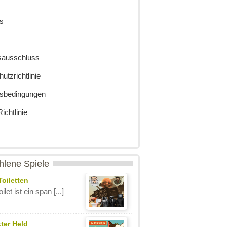
s
sausschluss
utzrichtlinie
sbedingungen
ichtlinie
lene Spiele
Toiletten
ilet ist ein span [...]
ter Held