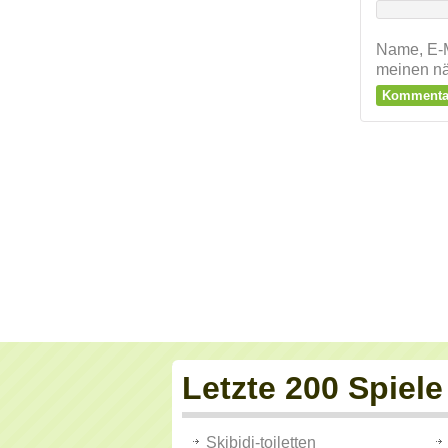
Name, E-M
meinen nä
Letzte 200 Spiele
Skibidi-toiletten