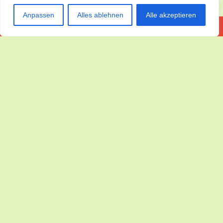
Hafenmagnat
Anpassen
Alles ablehnen
Alle akzeptieren
Bubble Shooter Boom Bl..
Bubble Shooter Pop
Mahjong Fruit 3d
Bälle Gegen Laser
Cuties Katzenrettung
Meisterkoch
2 Seitlicher Sprung
Skibidi Toilettenfreun..
Duett Katzen Halloween..
Verrückte Höhlen
Meine Gleitblöcke
Kleine Müßige Monste..
Weihnachtsfahrzeuge �..
Toca Life Memory-karte..
Prinzessinnen, Schille..
Wasserfarbensortierung
König Der Krabben