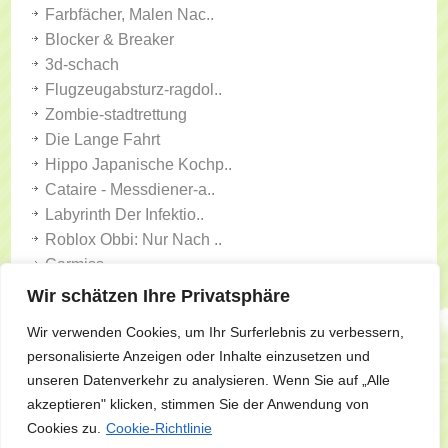
Farbfächer, Malen Nac..
Blocker & Breaker
3d-schach
Flugzeugabsturz-ragdol..
Zombie-stadtrettung
Die Lange Fahrt
Hippo Japanische Kochp..
Cataire - Messdiener-a..
Labyrinth Der Infektio..
Roblox Obbi: Nur Nach ..
Carmiss
Asteroiden
Wir schätzen Ihre Privatsphäre
Tincha Junior
Wir verwenden Cookies, um Ihr Surferlebnis zu verbessern,
Verhungernder Löwe
personalisierte Anzeigen oder Inhalte einzusetzen und
Die Nacht Des Kampfes
unseren Datenverkehr zu analysieren. Wenn Sie auf „Alle
Aster Supreme
akzeptieren" klicken, stimmen Sie der Anwendung von
Tief Im Labor Kapitel ..
Cookies zu.
Cookie-Richtlinie
Mergemaster